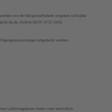
o werden von der Bürgschaftsbank vergeben (info@bb-
@isb.rlp.de, Hotline 06131 6172-1333).
r Tilgungsaussetzungen abgedeckt werden.
iven Lieferengpässen leiden oder behördlich