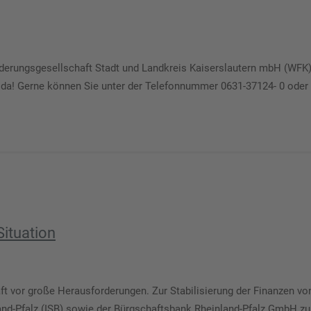
derungsgesellschaft Stadt und Landkreis Kaiserslautern mbH (WFK) 
e da! Gerne können Sie unter der Telefonnummer 0631-37124- 0 oder
Situation
haft vor große Herausforderungen. Zur Stabilisierung der Finanzen 
and-Pfalz (ISB) sowie der Bürgschaftsbank Rheinland-Pfalz GmbH zur