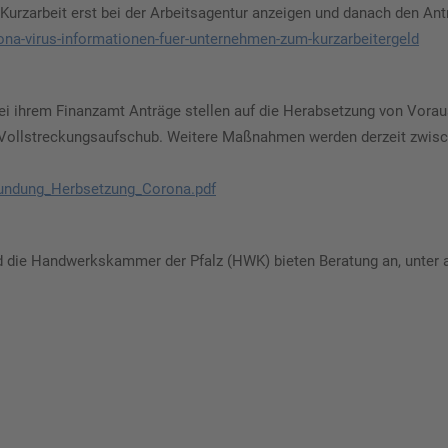
zarbeit erst bei der Arbeitsagentur anzeigen und danach den Antra
ona-virus-informationen-fuer-unternehmen-zum-kurzarbeitergeld
i ihrem Finanzamt Anträge stellen auf die Herabsetzung von Vora
er Vollstreckungsaufschub. Weitere Maßnahmen werden derzeit zwis
Stundung_Herbsetzung_Corona.pdf
und die Handwerkskammer der Pfalz (HWK) bieten Beratung an, unte