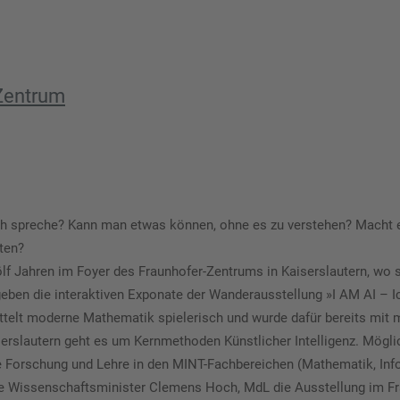
-Zentrum
 spreche? Kann man etwas können, ohne es zu verstehen? Macht ein
ten?
f Jahren im Foyer des Fraunhofer-Zentrums in Kaiserslautern, wo sie 
ben die interaktiven Exponate der Wanderausstellung »I AM AI – Ich
elt moderne Mathematik spielerisch und wurde dafür bereits mit m
slautern geht es um Kernmethoden Künstlicher Intelligenz. Möglich
 Forschung und Lehre in den MINT-Fachbereichen (Mathematik, Info
he Wissenschaftsminister Clemens Hoch, MdL die Ausstellung im Fr