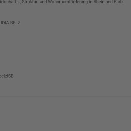
rtschafts-, Struktur- und Wohnraumförderung in Rheinland-Pfalz.
LAUDIA BELZ
belzISB