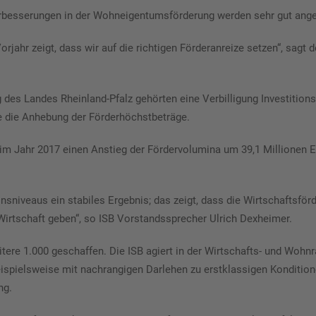
rbesserungen in der Wohneigentumsförderung werden sehr gut an
rjahr zeigt, dass wir auf die richtigen Förderanreize setzen“, sagt
es Landes Rheinland-Pfalz gehörten eine Verbilligung Investitions-
 die Anhebung der Förderhöchstbeträge.
 im Jahr 2017 einen Anstieg der Fördervolumina um 39,1 Millionen E
Zinsniveaus ein stabiles Ergebnis; das zeigt, dass die Wirtschaftsfo
 Wirtschaft geben“, so ISB Vorstandssprecher Ulrich Dexheimer.
ere 1.000 geschaffen. Die ISB agiert in der Wirtschafts- und Wohnrau
pielsweise mit nachrangigen Darlehen zu erstklassigen Konditione
ng.