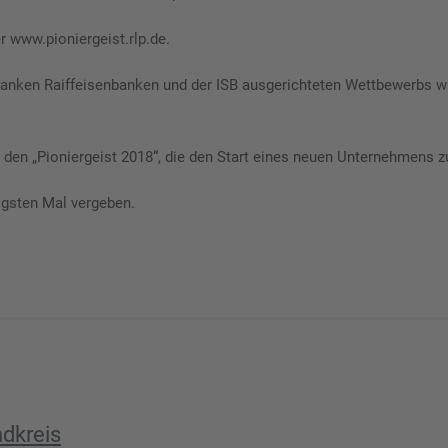
r www.pioniergeist.rlp.de.
banken Raiffeisenbanken und der ISB ausgerichteten Wettbewerbs 
n „Pioniergeist 2018“, die den Start eines neuen Unternehmens zusa
igsten Mal vergeben.
ndkreis